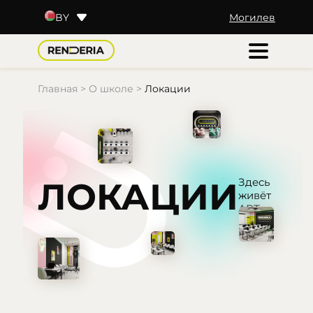
Могилев
BY
RU
KZ
UZ
TJ
Главная
>
О школе
>
Локации
ЛОКАЦИИ
Здесь
живёт
АРТ