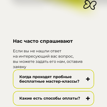
Нас часто спрашивают
Если вы не нашли ответ
на интересующий вас вопрос,
вы можете задать его нам, оставив
заявку
Когда проходят пробные
бесплатные мастер-классы?
Пробные бесплатные мастер-
классы проводятся каждый
Какие есть способы оплаты?
выходной день и длятся 1 час.
Чтобы уточнить наличие