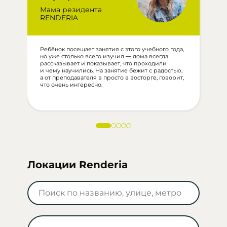
Мама резидента
П
RENDERIA
Ребёнок посещает занятия с этого учебного года,
П
но уже столько всего изучил — дома всегда
и
рассказывает и показывает, что проходили
р
и чему научились. На занятие бежит с радостью,
О
а от преподавателя в просто в восторге, говорит,
о
что очень интересно.
о
м
Локации Renderia