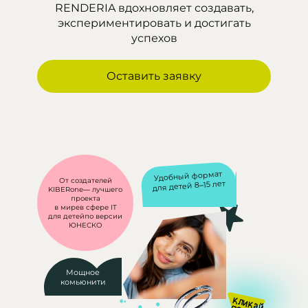
RENDERIA вдохновляет создавать,
экспериментировать и достигать
успехов
Оставить заявку
Удобный формат
От создателей
для детей 8–15 лет
KIBERone
— лучшего
проекта
в мире
в сфере IT
для детей
по версии
ЮНЕСКО
Мощное
комьюнити