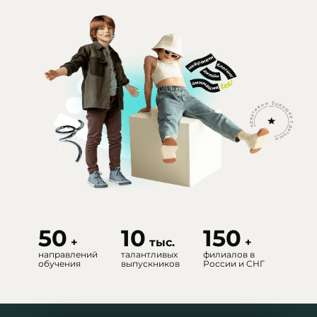
50
10
150
+
тыс.
+
направлений
талантливых
филиалов в
обучения
выпускников
России и СНГ