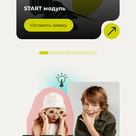
и
START модуль
в
Оставить заявку